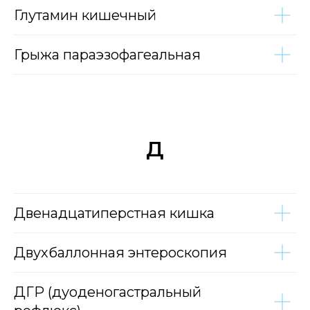
Глутамин кишечный
Грыжа параэзофагеальная
Д
Двенадцатиперстная кишка
Двухбаллонная энтероскопия
ДГР (дуоденогастральный