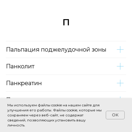
П
Пальпация поджелудочной зоны
Панколит
Панкреатин
Панкреатит
Мы используем файлы cookie на нашем сайте для
улучшения его работы. Файлы cookie, которые мы
OK
сохраняем через веб-сайт, не содержат
Панкреатит после ЭРХПГ
?
сведений, позволяющих установить вашу
личность.