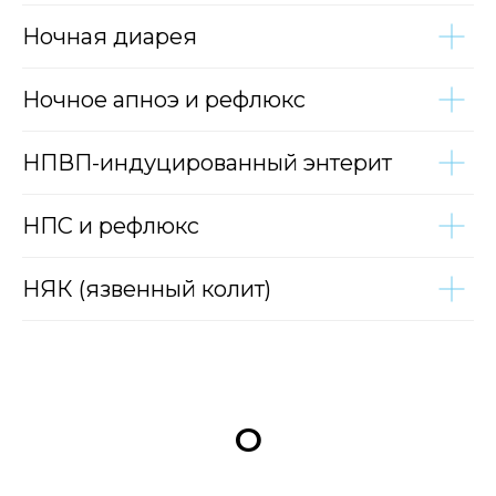
Ночная диарея
Ночное апноэ и рефлюкс
НПВП-индуцированный энтерит
НПС и рефлюкс
НЯК (язвенный колит)
О