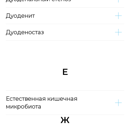
Дуоденит
Дуоденостаз
Е
Естественная кишечная
микробиота
Ж