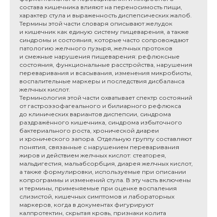
состава кишечника влияют на переносимость пищи,
характер стула и выраженность диспепсических жалоб.
Термины этой части словаря описывают желудок
и кишечник как единую систему пищеварения, а также
синдромы и состояния, которые часто сопровождают
патологию желчного пузыря, желчных протоков
и смежные нарушения пищеварения: рефлюксные
состояния, функциональные расстройства, нарушения
переваривания и всасывания, изменения микробиоты,
воспалительные маркеры и последствия дисбаланса
желчных кислот.
Терминология этой части охватывает спектр состояний
от гастроэзофагеального и билиарного рефлюкса
до клинических вариантов диспепсии, синдрома
раздражённого кишечника, синдрома избыточного
бактериального роста, хронической диареи
и хронического запора. Отдельную группу составляют
понятия, связанные с нарушением переваривания
жиров и действием желчных кислот: стеаторея,
мальдигестия, мальабсорбция, диарея желчных кислот,
а также формулировки, используемые при описании
копрограммы и изменений стула. В эту часть включены
и термины, применяемые при оценке воспаления
слизистой, кишечных симптомов и лабораторных
маркеров, когда в документах фигурируют
калпротектин, скрытая кровь, признаки колита