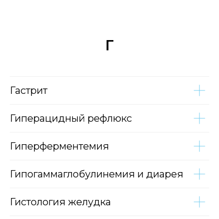
Г
Гастрит
Гиперацидный рефлюкс
Гиперферментемия
Гипогаммаглобулинемия и диарея
Гистология желудка