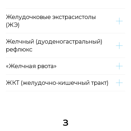
Желудочковые экстрасистолы
(ЖЭ)
Желчный (дуоденогастральный)
рефлюкс
«Желчная рвота»
ЖКТ (желудочно-кишечный тракт)
З