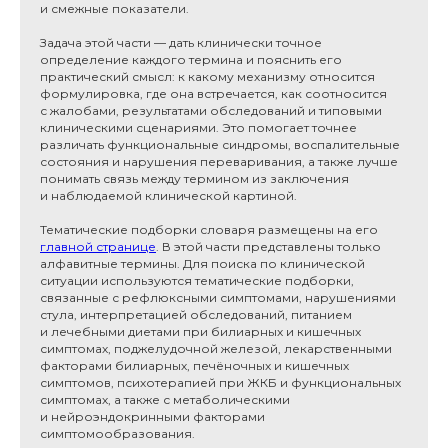
и смежные показатели.
Задача этой части — дать клинически точное
определение каждого термина и пояснить его
практический смысл: к какому механизму относится
формулировка, где она встречается, как соотносится
с жалобами, результатами обследований и типовыми
клиническими сценариями. Это помогает точнее
различать функциональные синдромы, воспалительные
состояния и нарушения переваривания, а также лучше
понимать связь между термином из заключения
и наблюдаемой клинической картиной.
Тематические подборки словаря размещены на его
главной странице
. В этой части представлены только
алфавитные термины. Для поиска по клинической
ситуации используются тематические подборки,
связанные с рефлюксными симптомами, нарушениями
стула, интерпретацией обследований, питанием
и лечебными диетами при билиарных и кишечных
симптомах, поджелудочной железой, лекарственными
факторами билиарных, печёночных и кишечных
симптомов, психотерапией при ЖКБ и функциональных
симптомах, а также с метаболическими
и нейроэндокринными факторами
симптомообразования.