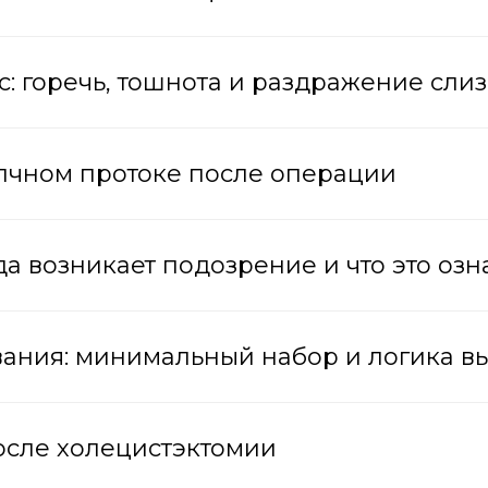
: горечь, тошнота и раздражение сли
елчном протоке после операции
да возникает подозрение и что это озн
вания: минимальный набор и логика в
осле холецистэктомии