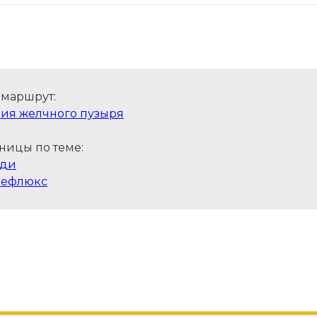
 маршрут:
ния желчного пузыря
ницы по теме:
дди
рефлюкс