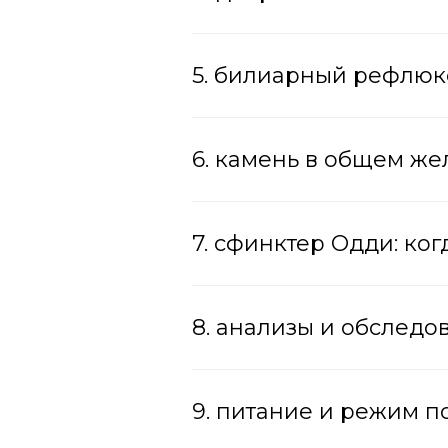
5. билиарный рефлюкс
6. камень в общем ж
7. сфинктер Одди: ког
8. анализы и обследо
9. питание и режим п