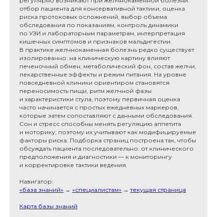
регулярно возникают при желчнокаменной болезни:
отбор пациента для консервативной тактики, оценка
риска протоковых осложнений, выбор объема
обследования по показаниям, контроль динамики
по УЗИ и лабораторным параметрам, интерпретация
кишечных симптомов и признаков мальдигестии.
В практике желчнокаменная болезнь редко существует
изолированно: на клиническую картину влияют
печеночный обмен, метаболический фон, состав желчи,
лекарственные эффекты и режим питания. На уровне
повседневной клиники ориентиром становятся
переносимость пищи, ритм желчной фазы
и характеристики стула, поэтому первичная оценка
часто начинается с простых ежедневных маркеров,
которые затем сопоставляют с данными обследования.
Сон и стресс способны менять регуляцию аппетита
и моторику, поэтому их учитывают как модифицируемые
факторы риска. Подборка страниц построена так, чтобы
обсуждать пациента последовательно: от клинического
предположения и диагностики — к мониторингу
и корректировке тактики ведения.
Навигатор:
«база знаний»
→
«специалистам»
→
текущая страница
Карта базы знаний