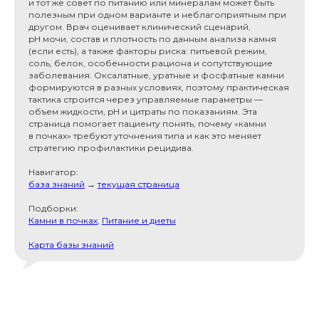
и тот же совет по питанию или минералам может быть
полезным при одном варианте и неблагоприятным при
другом. Врач оценивает клинический сценарий,
pH мочи, состав и плотность по данным анализа камня
(если есть), а также факторы риска: питьевой режим,
соль, белок, особенности рациона и сопутствующие
заболевания. Оксалатные, уратные и фосфатные камни
формируются в разных условиях, поэтому практическая
тактика строится через управляемые параметры —
объем жидкости, pH и цитраты по показаниям. Эта
страница помогает пациенту понять, почему «камни
в почках» требуют уточнения типа и как это меняет
стратегию профилактики рецидива.
Навигатор:
база знаний
→
текущая страница
Подборки:
Камни в почках
,
Питание и диеты
Карта базы знаний