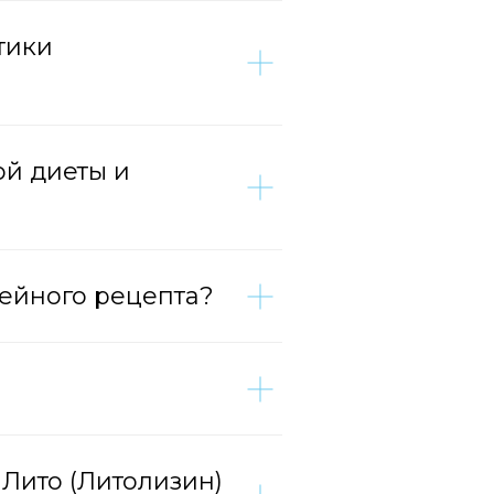
тики
ой диеты и
мейного рецепта?
 Лито (Литолизин)