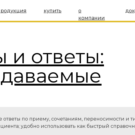
продукция
купить
о
док
компании
 и ответы:
адаваемые
 ответы по приему, сочетаниям, переносимости и 
циента; удобно использовать как быстрый справочн