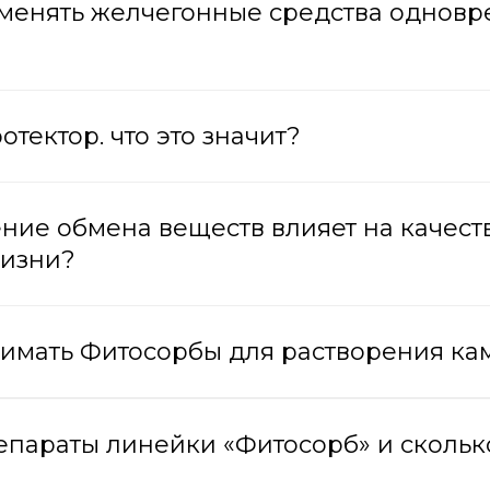
рименять желчегонные средства однов
отектор. что это значит?
ение обмена веществ влияет на качест
жизни?
инимать Фитосорбы для растворения к
репараты линейки «Фитосорб» и скольк