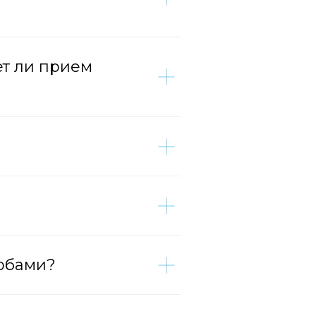
ет ли прием
орбами?