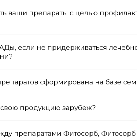
ать ваши препараты с целью профилак
БАДы, если не придерживаться лечебн
зни?
 препаратов сформирована на базе се
ы свою продукцию зарубеж?
ежду препаратами Фитосорб, Фитосорб