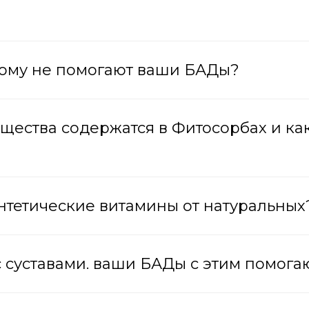
 кому не помогают ваши БАДы?
ещества содержатся в Фитосорбах и ка
интетические витамины от натуральных
с суставами. ваши БАДы с этим помога