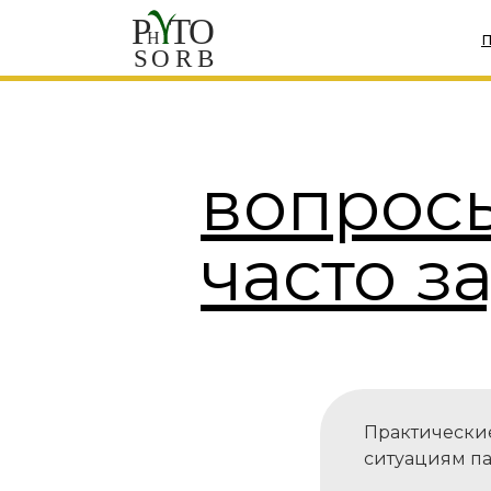
вопросы
часто з
Практические
ситуациям па