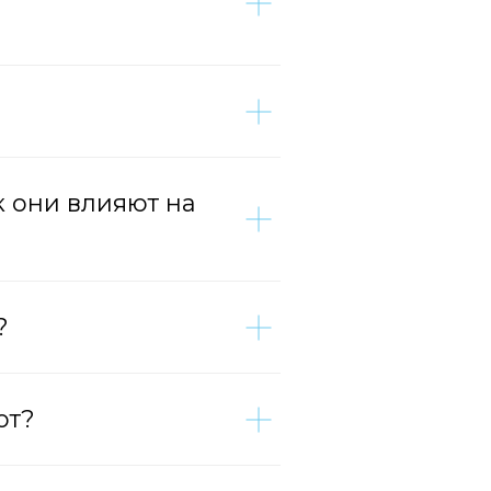
к они влияют на
?
ют?