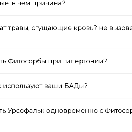
ые. в чем причина?
ат травы, сгущающие кровь? не вызов
ать Фитосорбы при гипертонии?
ас используют ваши БАДы?
ать Урсофальк одновременно с Фитос