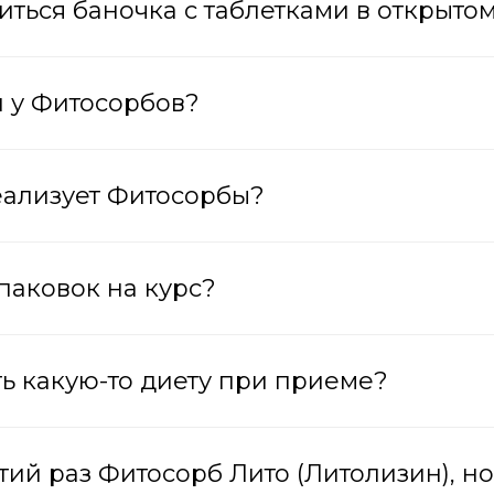
ниться баночка с таблетками в открыто
и у Фитосорбов?
реализует Фитосорбы?
упаковок на курс?
ть какую-то диету при приеме?
ретий раз Фитосорб Лито (Литолизин), но 