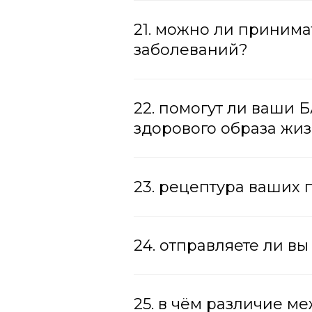
21. можно ли приним
заболеваний?
22. помогут ли ваши 
здорового образа жи
23. рецептура ваших
24. отправляете ли в
25. в чём различие м