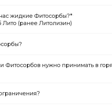
ейчас жидкие Фитосорбы?*
б Лито (ранее Литолизин)
осорбы?
ки Фитосорбов нужно принимать в гор
е ограничения?