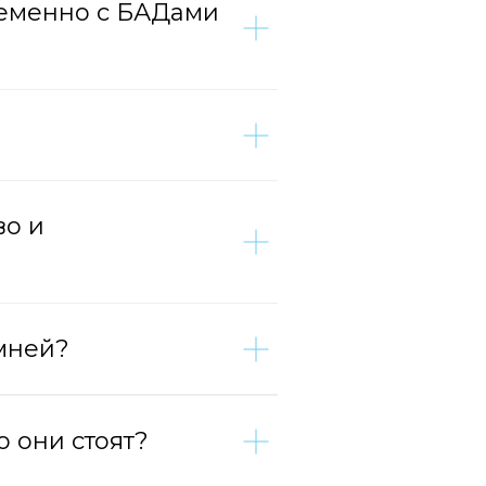
ременно с БАДами
во и
амней?
о они стоят?