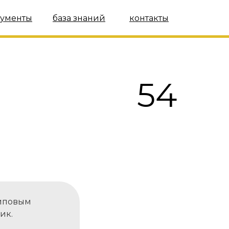
ументы
база знаний
контакты
54
типовым
ик.