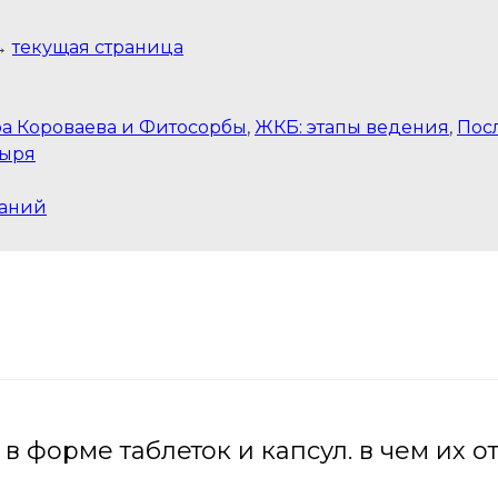
Tilda
→
текущая страница
а Короваева и Фитосорбы
,
ЖКБ: этапы ведения
,
Пос
зыря
наний
 в форме таблеток и капсул. в чем их о